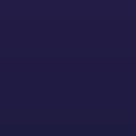
清洁技术
开发减少污染和资源浪费的创新技术